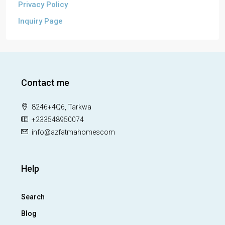
Privacy Policy
Inquiry Page
Contact me
8246+4Q6, Tarkwa
+233548950074
info@azfatmahomescom
Help
Search
Blog