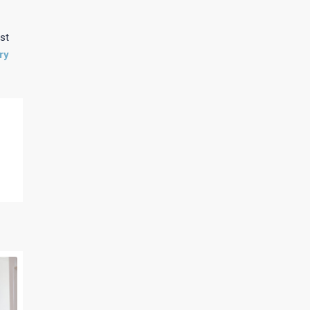
st
ry