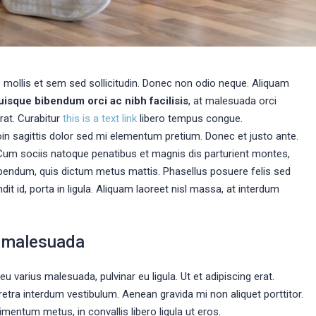
s mollis et sem sed sollicitudin. Donec non odio neque. Aliquam
uisque bibendum orci ac nibh facilisis
, at malesuada orci
rat. Curabitur
this is a text link
libero tempus congue.
roin sagittis dolor sed mi elementum pretium. Donec et justo ante.
um sociis natoque penatibus et magnis dis parturient montes,
 bibendum, quis dictum metus mattis. Phasellus posuere felis sed
t id, porta in ligula. Aliquam laoreet nisl massa, at interdum
at malesuada
eu varius malesuada, pulvinar eu ligula. Ut et adipiscing erat.
etra interdum vestibulum. Aenean gravida mi non aliquet porttitor.
mentum metus, in convallis libero ligula ut eros.