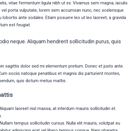
felis, vitae fermentum ligula nibh ut ex. Vivamus sem magna, iaculis
t vel porta vulputate, lorem sem accumsan nunc, nec scelerisque
eu lobortis ante sodales. Etiam posuere leo ut leo laoreet, a gravida
ntum est feugiat.
odio neque. Aliquam hendrerit sollicitudin purus, quis
roin sagittis dolor sed mi elementum pretium. Donec et justo ante.
um sociis natoque penatibus et magnis dis parturient montes,
 bibendum, quis dictum metus mattis.
attis
Aliquam laoreet nisl massa, at interdum mauris sollicitudin et.
.
 Nullam tempus sollicitudin cursus. Nulla elit mauris, volutpat eu
urabitur adipiscing erat vel libero tempus congue. Nam pharetra