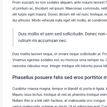
Proin suscipit, ex non sodales aliquam, ante mauris laoreet 
ut pretium ac, tincidunt vel ipsum. Maecenas commodo, veli
elit turpis eget mauris. Donec dictum elit vel nunc tristique, 
dui ultricies. Morbi vehicula nulla eget elit mollis, at condime
Duis mollis et sem sed sollicitudin. Donec non 
rutrum mi accumsan nec.
Duis mattis laoreet neque, et ornare neque sollicitudin at. P
Vivamus egestas sodales est, eu rhoncus urna semper eu. C
nascetur ridiculus mus. Integer tristique elit lobortis purus
Phasellus posuere felis sed eros porttitor m
Curabitur massa magna, tempor in blandit id, porta in ligula. 
Mauris risus lectus, tristique at nisl at, pharetra tristique enim
Nullam this is a link nibh facilisis, at malesuada orci congue.
varius malesuada, pulvinar eu ligula. Ut et adipiscing erat. C