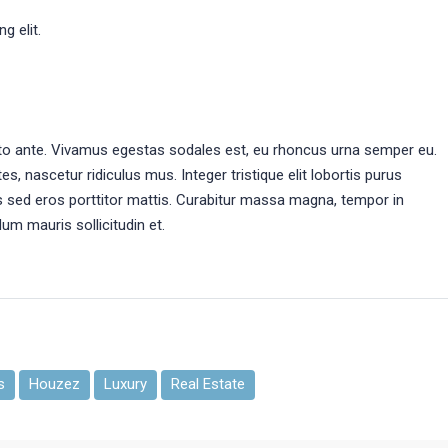
g elit.
sto ante. Vivamus egestas sodales est, eu rhoncus urna semper eu.
 nascetur ridiculus mus. Integer tristique elit lobortis purus
s sed eros porttitor mattis. Curabitur massa magna, tempor in
rdum mauris sollicitudin et.
s
Houzez
Luxury
Real Estate